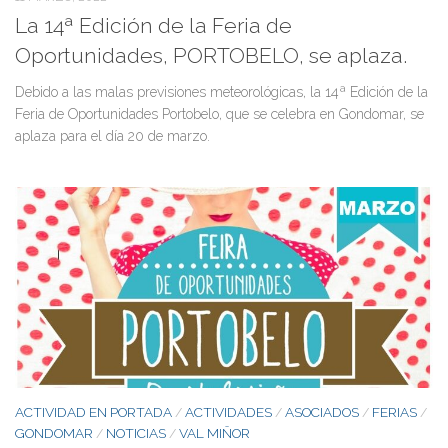
La 14ª Edición de la Feria de
Oportunidades, PORTOBELO, se aplaza.
Debido a las malas previsiones meteorológicas, la 14ª Edición de la
Feria de Oportunidades Portobelo, que se celebra en Gondomar, se
aplaza para el día 20 de marzo.
ACTIVIDAD EN PORTADA
ACTIVIDADES
ASOCIADOS
FERIAS
/
/
/
/
GONDOMAR
NOTICIAS
VAL MIÑOR
/
/