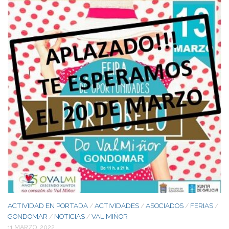
ACTIVIDAD EN PORTADA
ACTIVIDADES
ASOCIADOS
FERIAS
/
/
/
/
GONDOMAR
NOTICIAS
VAL MIÑOR
/
/
11 MARZO, 2022