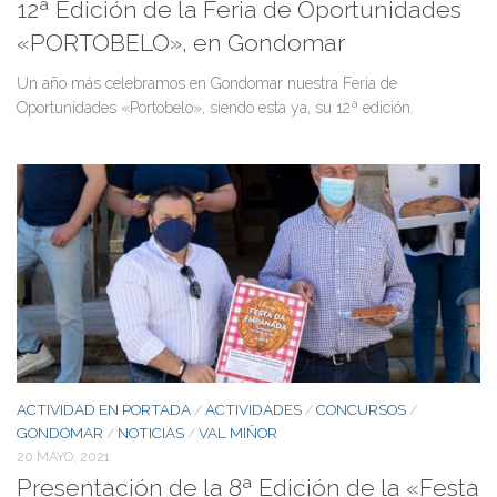
12ª Edición de la Feria de Oportunidades
«PORTOBELO», en Gondomar
Un año más celebramos en Gondomar nuestra Feria de
Oportunidades «Portobelo», siendo esta ya, su 12ª edición.
ACTIVIDAD EN PORTADA
ACTIVIDADES
CONCURSOS
/
/
/
GONDOMAR
NOTICIAS
VAL MIÑOR
/
/
20 MAYO, 2021
Presentación de la 8ª Edición de la «Festa