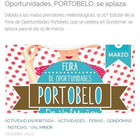
Oportunidades, PORTOBELO, se aplaza.
Debido a las malas previsiones meteorológicas, la 10ª Edición de la
Feria de Oportunidades Portobelo, que se celebra en Gondomar, se
aplaza para el día 15 de marzo.
ACTIVIDAD EN PORTADA
ACTIVIDADES
FERIAS
GONDOMAR
/
/
/
NOTICIAS
VAL MIÑOR
/
/
28 ENERO, 2020