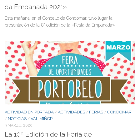
da Empanada 2021»
Esta mañana, en el Concello de Gondomar, tuvo lugar la
presentación de la 8° edición de la «Festa da Empanada».
ACTIVIDAD EN PORTADA
ACTIVIDADES
FERIAS
GONDOMAR
/
/
/
NOTICIAS
VAL MIÑOR
/
/
9 MARZO, 2020
La 10ª Edición de la Feria de