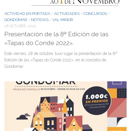
ACTIVIDAD EN PORTADA
ACTIVIDADES
CONCURSOS
/
/
/
GONDOMAR
NOTICIAS
VAL MIÑOR
/
/
28 OCTUBRE, 2022
Presentación de la 8ª Edición de las
«Tapas do Conde 2022».
Este viernes, 28 de octubre, tuvo lugar la presentación de la 8ª
Edición de las «Tapas do Conde 2022», en el concello de
Gondomar.