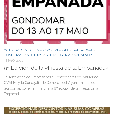
ACTIVIDAD EN PORTADA
ACTIVIDADES
CONCURSOS
/
/
/
GONDOMAR
NOTICIAS
SIN CATEGORÍA
VAL MIÑOR
/
/
/
9 MAYO, 2022
9ª Edición de la «Fiesta de la Empanada»
La Asociación de Empresarios e Comerciantes del Val Miñor
OVALMI y la Concejalía de Comercio del Ayuntamiento de
Gondomar, ponen en marcha la 9ª edición de la “Fiesta de la
Empanada”.