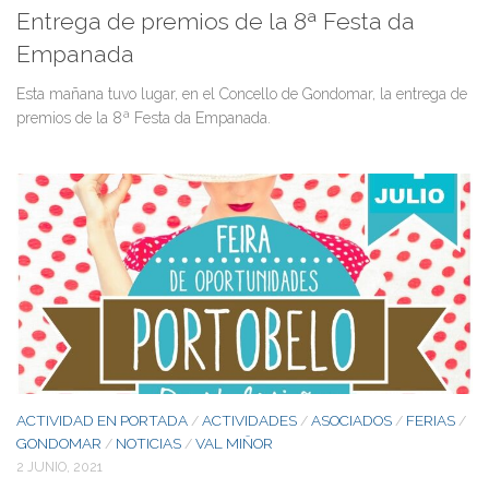
Entrega de premios de la 8ª Festa da
Empanada
Esta mañana tuvo lugar, en el Concello de Gondomar, la entrega de
premios de la 8ª Festa da Empanada.
ACTIVIDAD EN PORTADA
ACTIVIDADES
ASOCIADOS
FERIAS
/
/
/
/
GONDOMAR
NOTICIAS
VAL MIÑOR
/
/
2 JUNIO, 2021