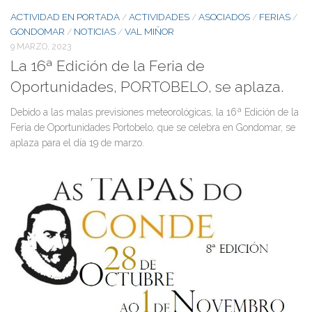
ACTIVIDAD EN PORTADA
ACTIVIDADES
ASOCIADOS
FERIAS
/
/
/
/
GONDOMAR
NOTICIAS
VAL MIÑOR
/
/
9 MARZO, 2023
La 16ª Edición de la Feria de
Oportunidades, PORTOBELO, se aplaza.
Debido a las malas previsiones meteorológicas, la 16ª Edición de la
Feria de Oportunidades Portobelo, que se celebra en Gondomar, se
aplaza para el día 19 de marzo.