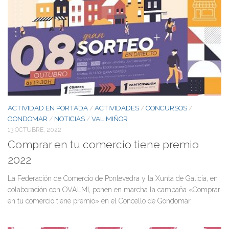
ACTIVIDAD EN PORTADA
ACTIVIDADES
CONCURSOS
/
/
/
GONDOMAR
NOTICIAS
VAL MIÑOR
/
/
13 OCTUBRE, 2022
Comprar en tu comercio tiene premio
2022
La Federación de Comercio de Pontevedra y la Xunta de Galicia, en
colaboración con OVALMI, ponen en marcha la campaña «Comprar
en tu comercio tiene premio» en el Concello de Gondomar.