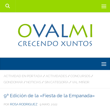
Saltar al contenido
ACTIVIDAD EN PORTADA
ACTIVIDADES
CONCURSOS
/
/
/
GONDOMAR
NOTICIAS
SIN CATEGORÍA
VAL MIÑOR
/
/
/
9ª Edición de la «Fiesta de la Empanada»
ROSA RODRIGUEZ
POR
·
9 MAYO, 2022