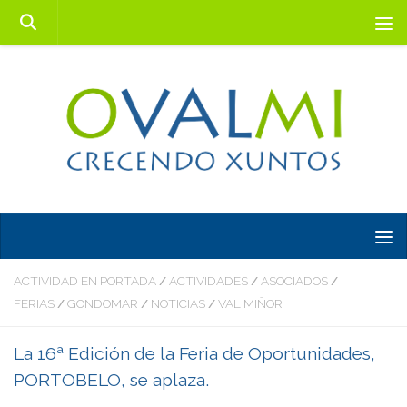
Saltar al contenido
ACTIVIDAD EN PORTADA
ACTIVIDADES
ASOCIADOS
/
/
/
FERIAS
GONDOMAR
NOTICIAS
VAL MIÑOR
/
/
/
La 16ª Edición de la Feria de Oportunidades,
PORTOBELO, se aplaza.