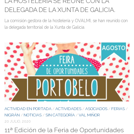
LA HOSTELERÍA SE REUNE CON LA
DELEGADA DE LA XUNTA DE GALICIA.
La comisión gestora de la hostelería y OVALMI, se han reunido con
la delegada territorial de la Xunta de Galicia.
ACTIVIDAD EN PORTADA
ACTIVIDADES
ASOCIADOS
FERIAS
/
/
/
/
NIGRÁN
NOTICIAS
SIN CATEGORÍA
VAL MIÑOR
/
/
/
20 JULIO, 2020
11ª Edición de la Feria de Oportunidades