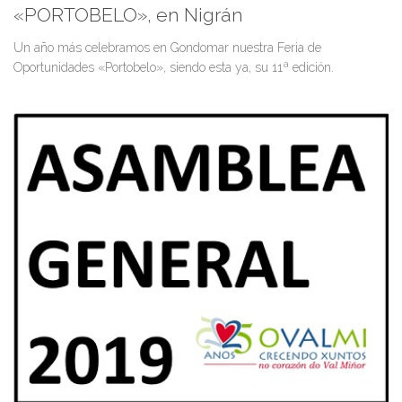
«PORTOBELO», en Nigrán
Un año más celebramos en Gondomar nuestra Feria de
Oportunidades «Portobelo», siendo esta ya, su 11ª edición.