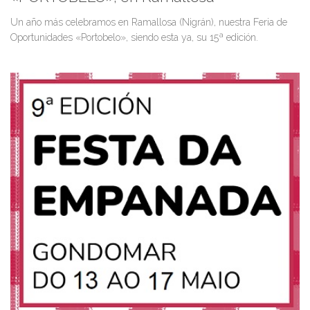
Un año más celebramos en Ramallosa (Nigrán), nuestra Feria de
Oportunidades «Portobelo», siendo esta ya, su 15ª edición.