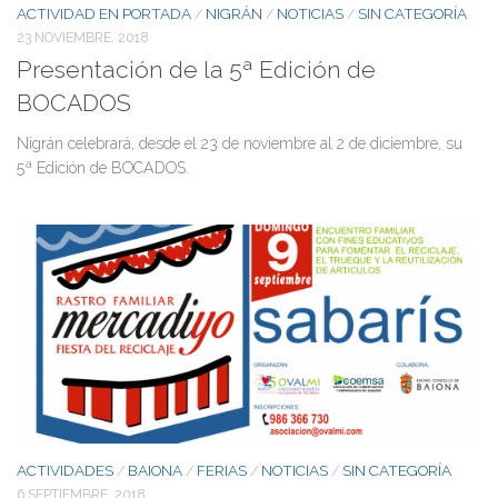
ACTIVIDAD EN PORTADA
NIGRÁN
NOTICIAS
SIN CATEGORÍA
/
/
/
23 NOVIEMBRE, 2018
Presentación de la 5ª Edición de
BOCADOS
Nigrán celebrará, desde el 23 de noviembre al 2 de diciembre, su
5ª Edición de BOCADOS.
ACTIVIDADES
BAIONA
FERIAS
NOTICIAS
SIN CATEGORÍA
/
/
/
/
6 SEPTIEMBRE, 2018