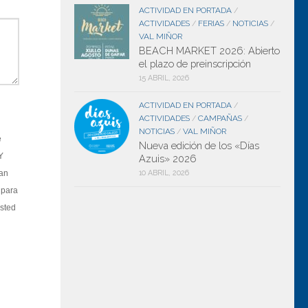
ACTIVIDAD EN PORTADA
/
ACTIVIDADES
FERIAS
NOTICIAS
/
/
/
VAL MIÑOR
BEACH MARKET 2026: Abierto
el plazo de preinscripción
15 ABRIL, 2026
ACTIVIDAD EN PORTADA
/
ACTIVIDADES
CAMPAÑAS
/
/
NOTICIAS
VAL MIÑOR
/
e
Nueva edición de los «Días
Y
Azuis» 2026
10 ABRIL, 2026
ean
 para
sted