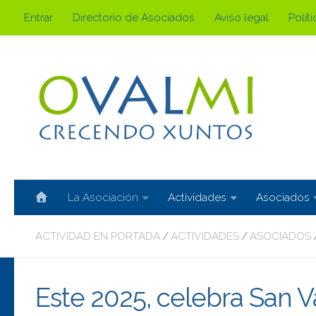
Entrar
Directorio de Asociados
Aviso legal
Polít
Saltar al contenido
La Asociación
Actividades
Asociados
ACTIVIDAD EN PORTADA
ACTIVIDADES
ASOCIADOS
/
/
Este 2025, celebra San 