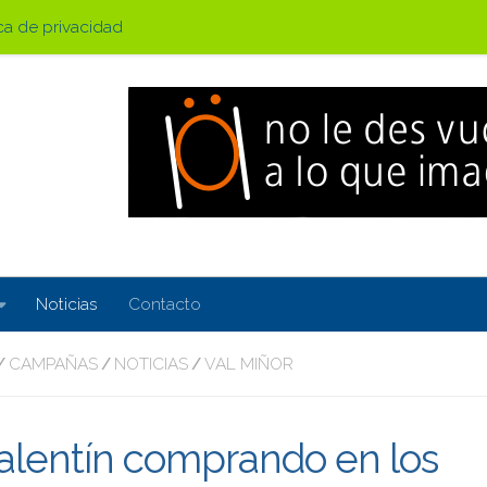
ica de privacidad
Noticias
Contacto
CAMPAÑAS
NOTICIAS
VAL MIÑOR
/
/
/
Valentín comprando en los