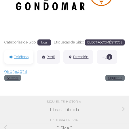
Anterior
Siguien
Categorías de Sitio:
Etiquetas de Sitio:
Hogar
ELECTRODOMÉSTICOS
Teléfono
Perfil
Dirección
3
986384038
Anterior
Siguiente
SIGUIENTE HISTORIA
Librería Libraida
HISTORIA PREVIA
DISMAC