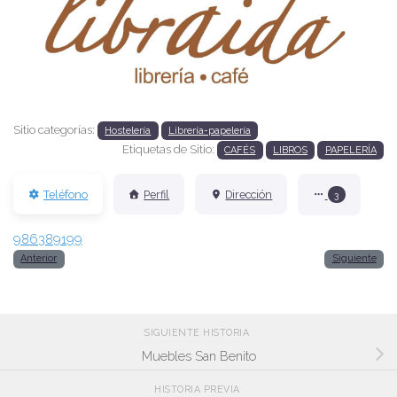
Anterior
Siguien
Sitio categorías:
Hostelería
Librería-papelería
Etiquetas de Sitio:
CAFÉS
LIBROS
PAPELERÍA
Teléfono
Perfil
Dirección
3
986389199
Anterior
Siguiente
SIGUIENTE HISTORIA
Muebles San Benito
HISTORIA PREVIA