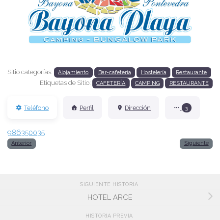
Anterior
Siguien
Sitio categorías:
Alojamiento
Bar-cafetería
Hostelería
Restaurante
Etiquetas de Sitio:
CAFETERÍA
CAMPING
RESTAURANTE
Teléfono
Perfil
Dirección
3
986350035
Anterior
Siguiente
SIGUIENTE HISTORIA
HOTEL ARCE
HISTORIA PREVIA