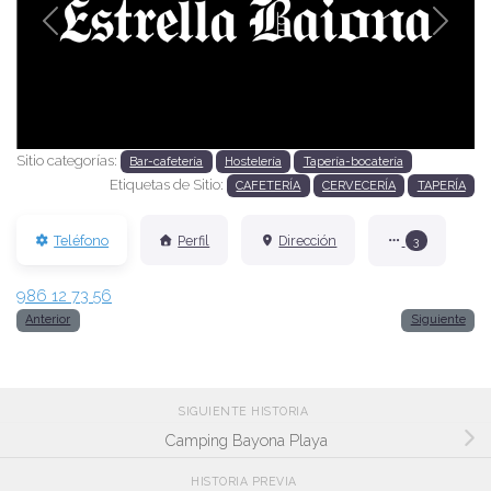
Anterior
Siguien
Sitio categorías:
Bar-cafetería
Hostelería
Tapería-bocatería
Etiquetas de Sitio:
CAFETERÍA
CERVECERÍA
TAPERÍA
Teléfono
Perfil
Dirección
3
986 12 73 56
Anterior
Siguiente
SIGUIENTE HISTORIA
Camping Bayona Playa
HISTORIA PREVIA