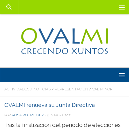
Saltar al contenido
ACTIVIDADES
NOTICIAS
REPRESENTACIÓN
VAL MIÑOR
/
/
/
OVALMI renueva su Junta Directiva
ROSA RODRIGUEZ
POR
·
31 MARZO, 2021
Tras la finalización del periodo de elecciones,