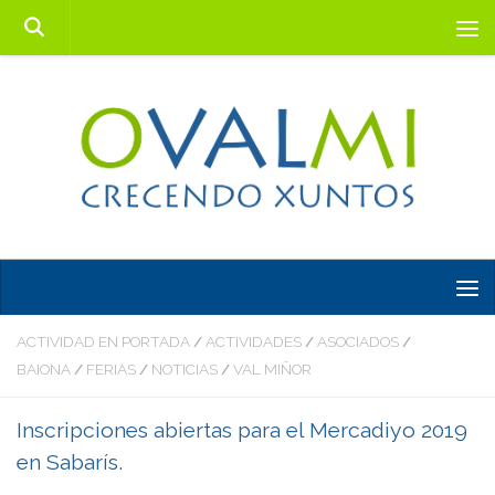
Saltar al contenido
ACTIVIDAD EN PORTADA
ACTIVIDADES
ASOCIADOS
/
/
/
BAIONA
FERIAS
NOTICIAS
VAL MIÑOR
/
/
/
Inscripciones abiertas para el Mercadiyo 2019
en Sabarís.