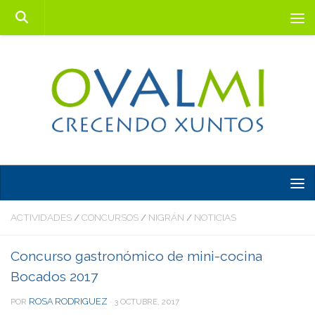
Saltar al contenido
ACTIVIDADES
CONCURSOS
NIGRÁN
NOTICIAS
/
/
/
Concurso gastronómico de mini-cocina
Bocados 2017
ROSA RODRIGUEZ
POR
·
3 OCTUBRE, 2017