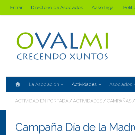
Entrar
Directorio de Asociados
Aviso legal
Polít
Saltar al contenido
La Asociación
Actividades
Asociados
ACTIVIDAD EN PORTADA
ACTIVIDADES
CAMPAÑAS
/
/
/
Campaña Día de la Madr