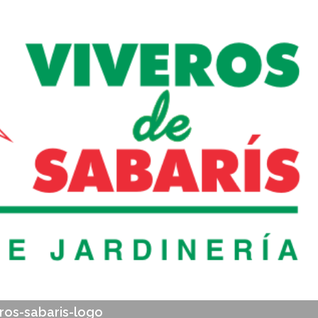
S
ros-sabaris-logo