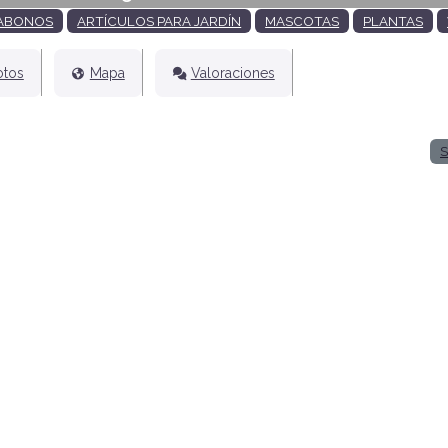
ABONOS
ARTÍCULOS PARA JARDÍN
MASCOTAS
PLANTAS
otos
Mapa
Valoraciones
S