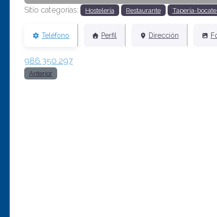
Sitio categorías:
Hostelería
Restaurante
Tapería-bocate
Teléfono
Perfil
Dirección
F
986 350 297
Anterior