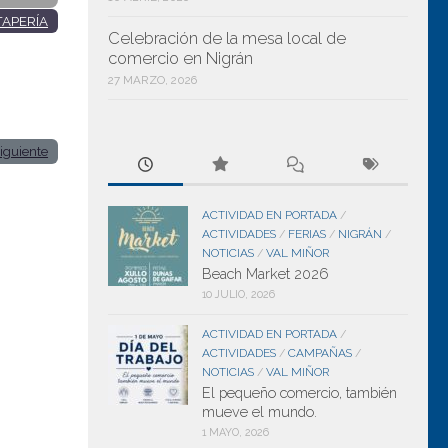
TAPERÍA
Celebración de la mesa local de
comercio en Nigrán
27 MARZO, 2026
iguiente
ACTIVIDAD EN PORTADA
/
ACTIVIDADES
FERIAS
NIGRÁN
/
/
/
NOTICIAS
VAL MIÑOR
/
Beach Market 2026
10 JULIO, 2026
ACTIVIDAD EN PORTADA
/
ACTIVIDADES
CAMPAÑAS
/
/
NOTICIAS
VAL MIÑOR
/
El pequeño comercio, también
mueve el mundo.
1 MAYO, 2026