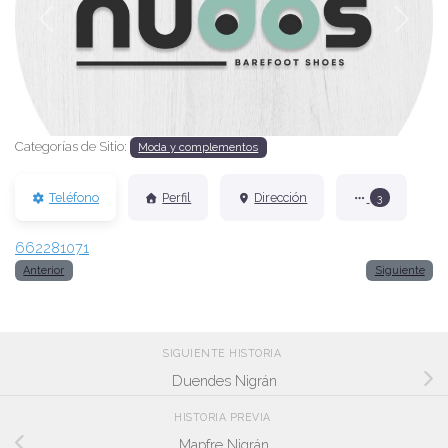
Anterior
Siguien
Categorías de Sitio:
Moda y complementos
Teléfono
Perfil
Dirección
3
662281071
Anterior
Siguiente
SIGUIENTE HISTORIA
Duendes Nigrán
HISTORIA PREVIA
Mapfre Nigrán