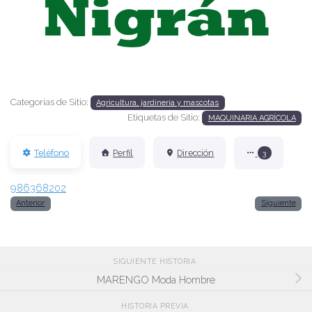
Anterior
Siguien
Categorías de Sitio:
Agricultura, jardinería y mascotas
Etiquetas de Sitio:
MAQUINARIA AGRÍCOLA
Teléfono
Perfil
Dirección
3
986368202
Anterior
Siguiente
SIGUIENTE HISTORIA
MARENGO Moda Hombre
HISTORIA PREVIA