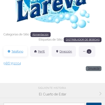
Anterior
Siguien
Categorías de Sitio:
Alimentación
Etiquetas de Sitio:
DISTRIBUIDOR DE BEBIDAS
Teléfono
Perfil
Dirección
3
986351004
Siguiente
SIGUIENTE HISTORIA
El Cuarto de Estar
Buscar: