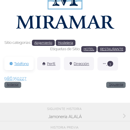
Anterior
Siguien
Sitio categorías:
Alojamiento
Hostelería
Etiquetas de Sitio:
HOTEL
RESTAURANTE
Teléfono
Perfil
Dirección
3
986350227
Anterior
Siguiente
SIGUIENTE HISTORIA
Jamonería ALALÁ
HISTORIA PREVIA