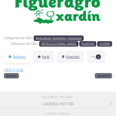
Anterior
Siguien
Categorías de Sitio:
Agricultura, jardinería y mascotas
Etiquetas de Sitio:
ARTÍCULOS PARA JARDÍN
PLANTAS
VIVERO
Teléfono
Perfil
Dirección
3
986353244
Anterior
Siguiente
SIGUIENTE HISTORIA
LADEIRA MOTOR
HISTORIA PREVIA