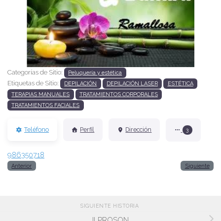
Anterior
Siguien
Categorías de Sitio:
Peluquería y estética
Etiquetas de Sitio:
DEPILACIÓN
DEPILACIÓN LASER
ESTÉTICA
TERAPIAS MANUALES
TRATAMIENTOS CORPORALES
TRATAMIENTOS FACIALES
Teléfono
Perfil
Dirección
3
986350718
Anterior
Siguiente
SIGUIENTE HISTORIA
ILPROSON