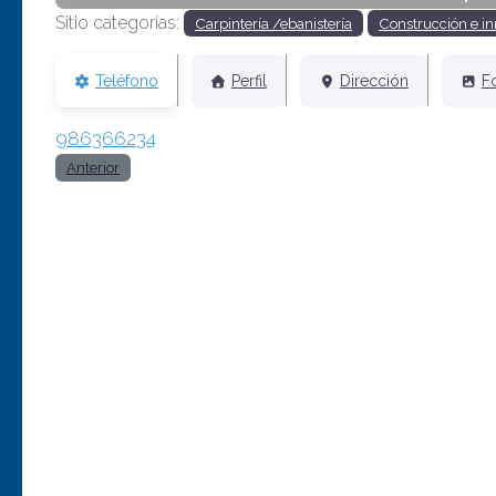
Sitio categorías:
Carpintería /ebanistería
Construcción e in
Teléfono
Perfil
Dirección
F
986366234
Anterior