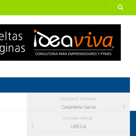
SIGUIENTE HISTORIA
Carpintería García
HISTORIA PREVIA
URECA