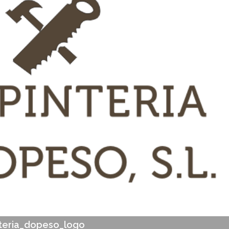
S
nteria_dopeso_logo