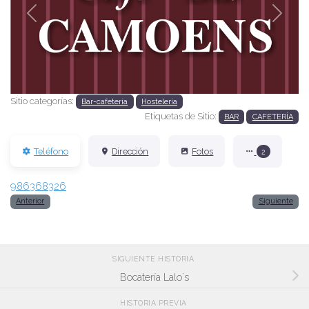
Anterior
Siguien
Sitio categorías:
Bar-cafetería
Hostelería
Etiquetas de Sitio:
BAR
CAFETERÍA
Teléfono
Dirección
Fotos
2
986368326
Anterior
Siguiente
SIGUIENTE HISTORIA
Bocatería Lalo´s
HISTORIA PREVIA