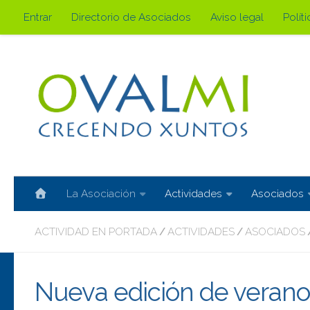
Entrar
Directorio de Asociados
Aviso legal
Polít
Saltar al contenido
La Asociación
Actividades
Asociados
ACTIVIDAD EN PORTADA
ACTIVIDADES
ASOCIADOS
/
/
Nueva edición de verano 