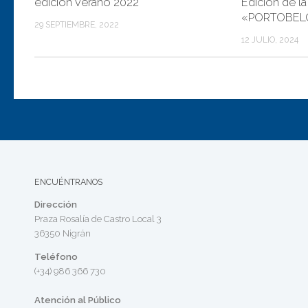
edición verano 2022
Edición de l
«PORTOBELO
29 SEPTIEMBRE, 2022
12 JULIO, 2024
ENCUÉNTRANOS
Dirección
Praza Rosalía de Castro Local 3
36350 Nigrán
Teléfono
(+34) 986 366 730
Atención al Público