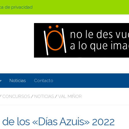
ica de privacidad
Noticias
Contacto
CONCURSOS
NOTICIAS
VAL MIÑOR
/
/
/
de los «Días Azuis» 2022