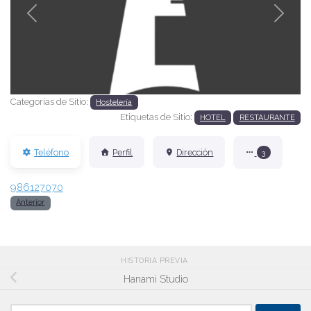
Anterior
Siguien
Categorías de Sitio:
Hostelería
Etiquetas de Sitio:
HOTEL
RESTAURANTE
Teléfono
Perfil
Dirección
3
986127070
Anterior
HISTORIA PREVIA
Hanami Studio
Buscar: