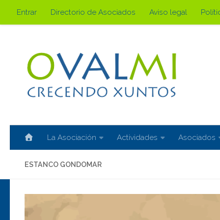
Entrar
Directorio de Asociados
Aviso legal
Polít
Saltar al contenido
La Asociación
Actividades
Asociados
ESTANCO GONDOMAR