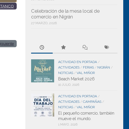
STANCO
Celebración de la mesa local de
comercio en Nigrán
27 MARZO, 2026
iguiente
ACTIVIDAD EN PORTADA
/
ACTIVIDADES
FERIAS
NIGRÁN
/
/
/
NOTICIAS
VAL MIÑOR
/
Beach Market 2026
10 JULIO, 2026
ACTIVIDAD EN PORTADA
/
ACTIVIDADES
CAMPAÑAS
/
/
NOTICIAS
VAL MIÑOR
/
El pequeño comercio, también
mueve el mundo.
1 MAYO, 2026