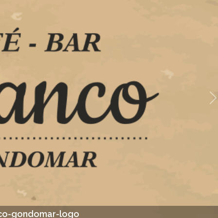
S
co-gondomar-logo