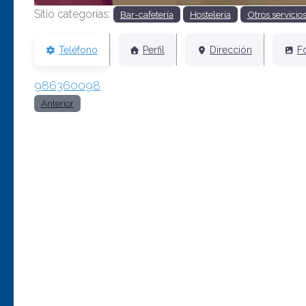
Sitio categorías:
Bar-cafetería
Hostelería
Otros servicio
Teléfono
Perfil
Dirección
F
986360098
Anterior