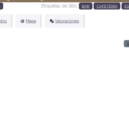
Etiquetas de Sitio:
s
BAR
CAFETERÍA
E
otos
Mapa
Valoraciones
S