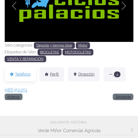
Anterior
Siguien
Sitio categorías:
Deporte y tiempo libre
Motor
Etiquetas de Sitio:
BICICLETAS
MOTOCICLETAS
VENTA Y REPARACIÓN
Teléfono
Perfil
Dirección
4
986350251
Anterior
Siguiente
SIGUIENTE HISTORIA
Verde Miñor Comercial Agrícola